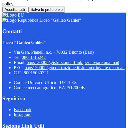
policy.
Accetta tutti
Salva le preferenze
Liceo "Galileo Galilei"
Contatti
Liceo "Galileo Galilei"
Via Gen. Planelli n.c. - 70032 Bitonto (Bari)
Tel:
080 3715242
Email:
baps12000b@istruzione.it
Link per inviare una mail
PEC:
baps12000b@pec.istruzione.it
Link per inviare una mail
C.F.: 80015030721
Codice Univoco Ufficio: UFTL8X
Codice meccanografico: BAPS12000B
Seguici su
Facebook
Instagram
Sezione Link Utili