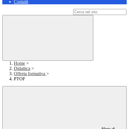
Contatti
Campo di ricerca per le pagine del sito
Home
>
Didattica
>
Offerta formativa
>
PTOF
Menu di