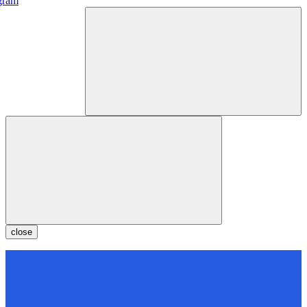
gram
close