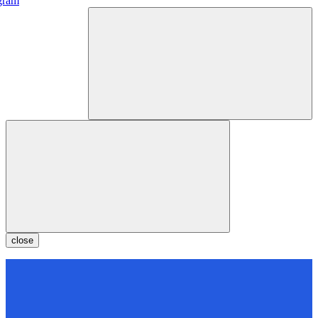
gram
close