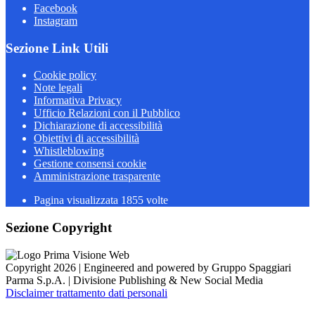
Facebook
Instagram
Sezione Link Utili
Cookie policy
Note legali
Informativa Privacy
Ufficio Relazioni con il Pubblico
Dichiarazione di accessibilità
Obiettivi di accessibilità
Whistleblowing
Gestione consensi cookie
Amministrazione trasparente
Pagina visualizzata
1855
volte
Sezione Copyright
Copyright 2026 | Engineered and powered by Gruppo Spaggiari
Parma S.p.A. | Divisione Publishing & New Social Media
Disclaimer trattamento dati personali