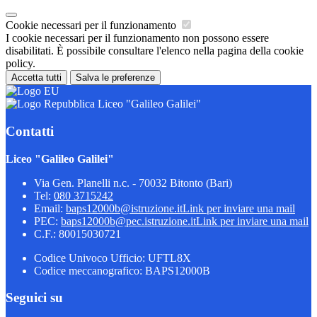
Cookie necessari per il funzionamento
I cookie necessari per il funzionamento non possono essere
disabilitati. È possibile consultare l'elenco nella pagina della cookie
policy.
Accetta tutti
Salva le preferenze
Liceo "Galileo Galilei"
Contatti
Liceo "Galileo Galilei"
Via Gen. Planelli n.c. - 70032 Bitonto (Bari)
Tel:
080 3715242
Email:
baps12000b@istruzione.it
Link per inviare una mail
PEC:
baps12000b@pec.istruzione.it
Link per inviare una mail
C.F.: 80015030721
Codice Univoco Ufficio: UFTL8X
Codice meccanografico: BAPS12000B
Seguici su