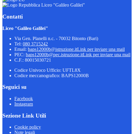
Liceo "Galileo Galilei"
Contatti
Liceo "Galileo Galilei"
Via Gen. Planelli n.c. - 70032 Bitonto (Bari)
Tel:
080 3715242
Email:
baps12000b@istruzione.it
Link per inviare una mail
PEC:
baps12000b@pec.istruzione.it
Link per inviare una mail
C.F.: 80015030721
Codice Univoco Ufficio: UFTL8X
Codice meccanografico: BAPS12000B
Seguici su
Facebook
Instagram
Sezione Link Utili
Cookie policy
Note legali