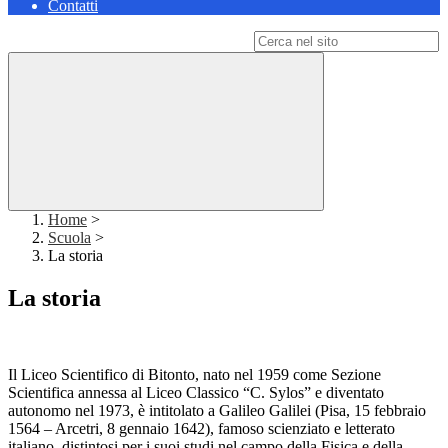
Contatti
Campo di ricerca per le pagine del sito
Home
>
Scuola
>
La storia
La storia
Il Liceo Scientifico di Bitonto, nato nel 1959 come Sezione
Scientifica annessa al Liceo Classico “C. Sylos” e diventato
autonomo nel 1973, è intitolato a Galileo Galilei (Pisa, 15 febbraio
1564 – Arcetri, 8 gennaio 1642), famoso scienziato e letterato
italiano, distintosi per i suoi studi nel campo della Fisica e della