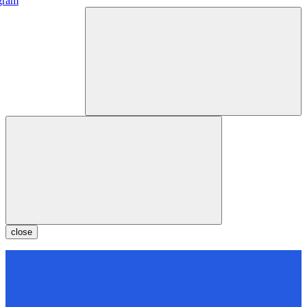
gram
close