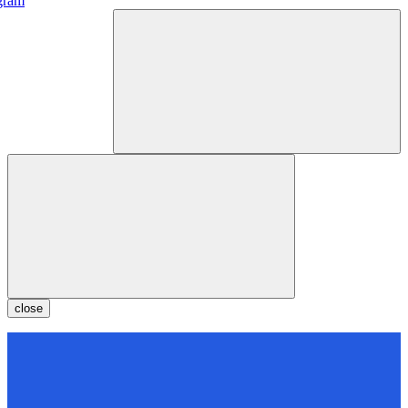
gram
close