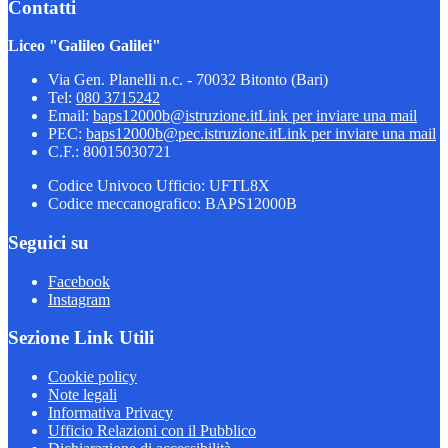
Contatti
Liceo "Galileo Galilei"
Via Gen. Planelli n.c. - 70032 Bitonto (Bari)
Tel:
080 3715242
Email:
baps12000b@istruzione.it
Link per inviare una mail
PEC:
baps12000b@pec.istruzione.it
Link per inviare una mail
C.F.: 80015030721
Codice Univoco Ufficio: UFTL8X
Codice meccanografico: BAPS12000B
Seguici su
Facebook
Instagram
Sezione Link Utili
Cookie policy
Note legali
Informativa Privacy
Ufficio Relazioni con il Pubblico