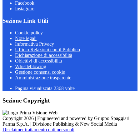
Facebook
Instagram
Sezione Link Utili
Cookie policy
Note legali
Informativa Privacy
Ufficio Relazioni con il Pubblico
Dichiarazione di accessibilità
Obiettivi di accessibilità
Whistleblowing
Gestione consensi cookie
Amministrazione trasparente
Pagina visualizzata
2368
volte
Sezione Copyright
Copyright 2026 | Engineered and powered by Gruppo Spaggiari
Parma S.p.A. | Divisione Publishing & New Social Media
Disclaimer trattamento dati personali