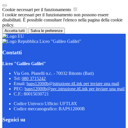
Cookie necessari per il funzionamento
I cookie necessari per il funzionamento non possono essere
disabilitati. È possibile consultare l'elenco nella pagina della cookie
policy.
Accetta tutti
Salva le preferenze
Liceo "Galileo Galilei"
Contatti
Liceo "Galileo Galilei"
Via Gen. Planelli n.c. - 70032 Bitonto (Bari)
Tel:
080 3715242
Email:
baps12000b@istruzione.it
Link per inviare una mail
PEC:
baps12000b@pec.istruzione.it
Link per inviare una mail
C.F.: 80015030721
Codice Univoco Ufficio: UFTL8X
Codice meccanografico: BAPS12000B
Seguici su