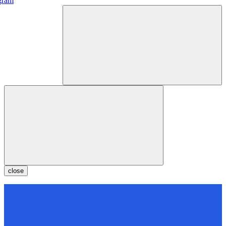
gram
close