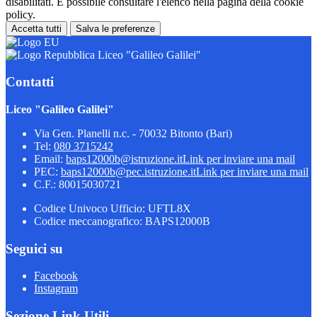
disabilitati. È possibile consultare l'elenco nella pagina della cookie
policy.
Accetta tutti
Salva le preferenze
Liceo "Galileo Galilei"
Contatti
Liceo "Galileo Galilei"
Via Gen. Planelli n.c. - 70032 Bitonto (Bari)
Tel:
080 3715242
Email:
baps12000b@istruzione.it
Link per inviare una mail
PEC:
baps12000b@pec.istruzione.it
Link per inviare una mail
C.F.: 80015030721
Codice Univoco Ufficio: UFTL8X
Codice meccanografico: BAPS12000B
Seguici su
Facebook
Instagram
Sezione Link Utili