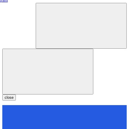
gram
close