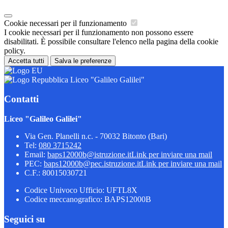
Cookie necessari per il funzionamento
I cookie necessari per il funzionamento non possono essere
disabilitati. È possibile consultare l'elenco nella pagina della cookie
policy.
Accetta tutti
Salva le preferenze
Liceo "Galileo Galilei"
Contatti
Liceo "Galileo Galilei"
Via Gen. Planelli n.c. - 70032 Bitonto (Bari)
Tel:
080 3715242
Email:
baps12000b@istruzione.it
Link per inviare una mail
PEC:
baps12000b@pec.istruzione.it
Link per inviare una mail
C.F.: 80015030721
Codice Univoco Ufficio: UFTL8X
Codice meccanografico: BAPS12000B
Seguici su