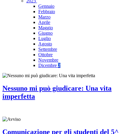
2023
Gennaio
Febbraio
Marzo
Aprile
Maggio
Giugno
Luglio
Agosto
Settembre
Ottobre
Novembre
Dicembre
2
Nessuno mi può giudicare: Una vita
imperfetta
Comunicazione per gli studenti del 5^