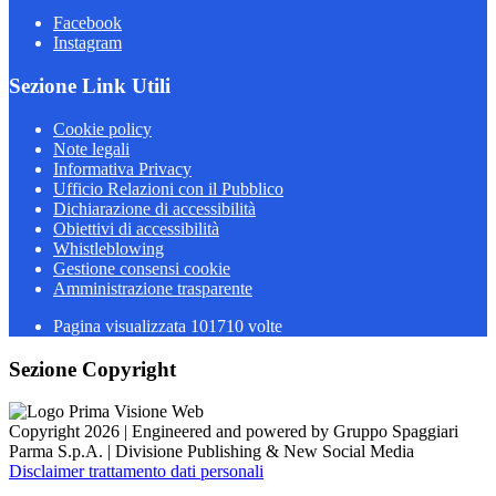
Facebook
Instagram
Sezione Link Utili
Cookie policy
Note legali
Informativa Privacy
Ufficio Relazioni con il Pubblico
Dichiarazione di accessibilità
Obiettivi di accessibilità
Whistleblowing
Gestione consensi cookie
Amministrazione trasparente
Pagina visualizzata
101710
volte
Sezione Copyright
Copyright 2026 | Engineered and powered by Gruppo Spaggiari
Parma S.p.A. | Divisione Publishing & New Social Media
Disclaimer trattamento dati personali