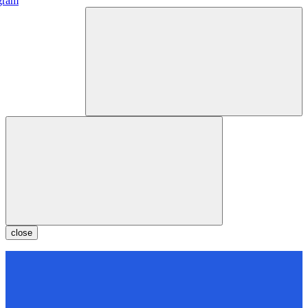
gram
close