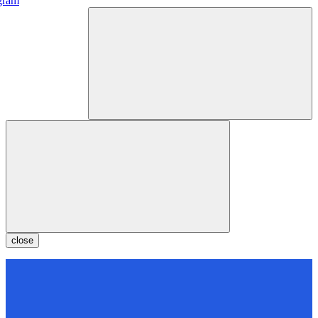
gram
close