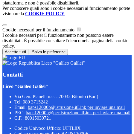
piattaforma e non è possibile disabilitarli.
Per conoscere quali sono i cookie necessari al funzionamento potete
visionare la
COOKIE POLICY
.
Cookie necessari per il funzionamento
I cookie necessari per il funzionamento non possono essere
disabilitati. È possibile consultare l'elenco nella pagina della cookie
policy.
Accetta tutti
Salva le preferenze
Liceo "Galileo Galilei"
Contatti
Liceo "Galileo Galilei"
Via Gen. Planelli n.c. - 70032 Bitonto (Bari)
Tel:
080 3715242
Email:
baps12000b@istruzione.it
Link per inviare una mail
PEC:
baps12000b@pec.istruzione.it
Link per inviare una mail
C.F.: 80015030721
Codice Univoco Ufficio: UFTL8X
Codice meccanografico: BAPS12000B