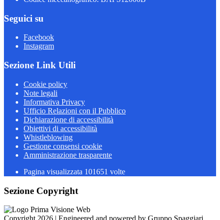
Seguici su
Facebook
Instagram
Sezione Link Utili
Cookie policy
Note legali
Informativa Privacy
Ufficio Relazioni con il Pubblico
Dichiarazione di accessibilità
Obiettivi di accessibilità
Whistleblowing
Gestione consensi cookie
Amministrazione trasparente
Pagina visualizzata
101651
volte
Sezione Copyright
Copyright 2026 | Engineered and powered by Gruppo Spaggiari