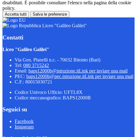
disabilitati. È possibile consultare l'elenco nella pagina della cookie
policy.
Accetta tutti
Salva le preferenze
Liceo "Galileo Galilei"
Contatti
Liceo "Galileo Galilei"
Via Gen. Planelli n.c. - 70032 Bitonto (Bari)
Tel:
080 3715242
Email:
baps12000b@istruzione.it
Link per inviare una mail
PEC:
baps12000b@pec.istruzione.it
Link per inviare una mail
C.F.: 80015030721
Codice Univoco Ufficio: UFTL8X
Codice meccanografico: BAPS12000B
Seguici su
Facebook
Instagram