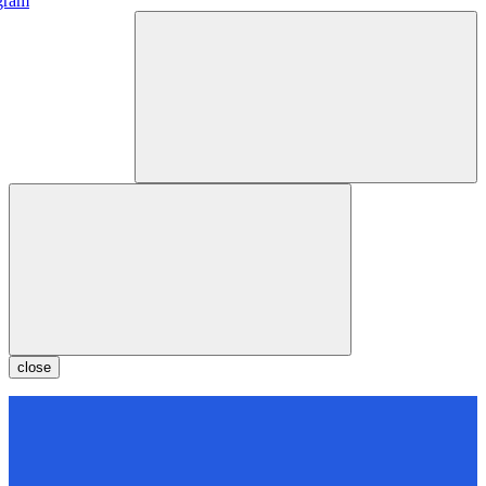
gram
close