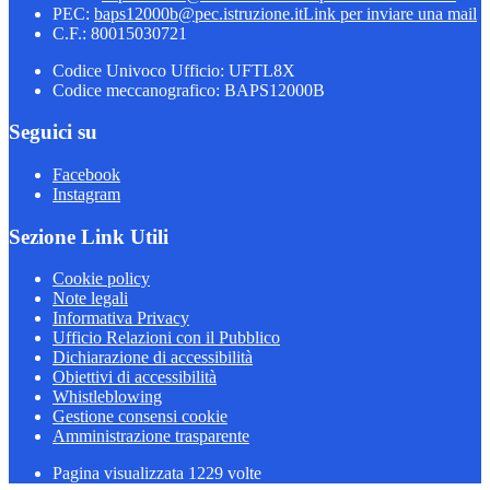
PEC:
baps12000b@pec.istruzione.it
Link per inviare una mail
C.F.: 80015030721
Codice Univoco Ufficio: UFTL8X
Codice meccanografico: BAPS12000B
Seguici su
Facebook
Instagram
Sezione Link Utili
Cookie policy
Note legali
Informativa Privacy
Ufficio Relazioni con il Pubblico
Dichiarazione di accessibilità
Obiettivi di accessibilità
Whistleblowing
Gestione consensi cookie
Amministrazione trasparente
Pagina visualizzata
1229
volte