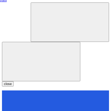
gram
close