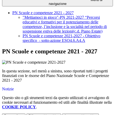
navigazione
PN Scuole e competenze 2021 - 2027
"Mettiamoci in gioco"-PN 2021-2027 “Percorsi
educativi e formativi per il potenziamento delle
competenze, l’inclusione e la socialità nel periodo di
sospensione estiva delle lezioni(c.d. Piano Estate)
PN Scuole e competenze 2021-2027 - Obiettivo
specifico - sotto-azione ESO4.6.A4.A
PN Scuole e competenze 2021 - 2027
In questa sezione, nel menù a sinistra, sono riportati tutti i progetti
finanziati con le risorse del Piano Nazionale Scuole e Competenze
2021 - 2027
Notizie
Questo sito o gli strumenti terzi da questo utilizzati si avvalgono di
cookie necessari al funzionamento ed utili alle finalità illustrate nella
COOKIE POLICY
.