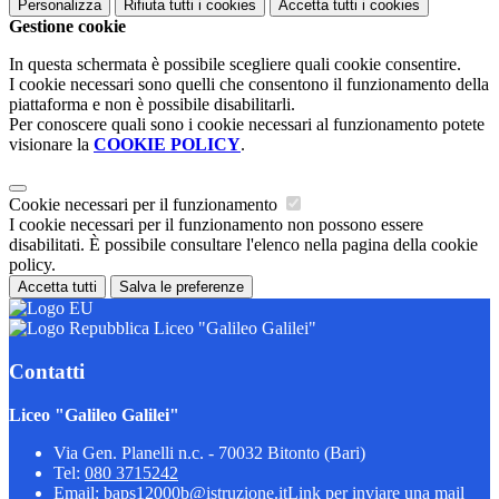
Personalizza
Rifiuta tutti
i cookies
Accetta tutti
i cookies
Gestione cookie
In questa schermata è possibile scegliere quali cookie consentire.
I cookie necessari sono quelli che consentono il funzionamento della
piattaforma e non è possibile disabilitarli.
Per conoscere quali sono i cookie necessari al funzionamento potete
visionare la
COOKIE POLICY
.
Cookie necessari per il funzionamento
I cookie necessari per il funzionamento non possono essere
disabilitati. È possibile consultare l'elenco nella pagina della cookie
policy.
Accetta tutti
Salva le preferenze
Liceo "Galileo Galilei"
Contatti
Liceo "Galileo Galilei"
Via Gen. Planelli n.c. - 70032 Bitonto (Bari)
Tel:
080 3715242
Email:
baps12000b@istruzione.it
Link per inviare una mail