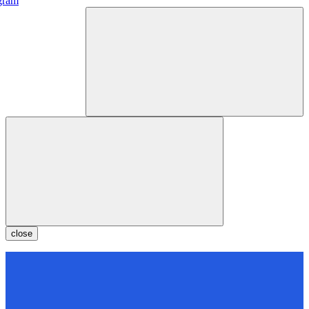
gram
close