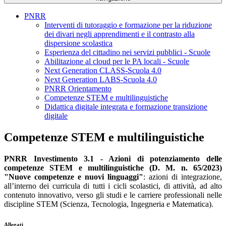
PNRR
Interventi di tutoraggio e formazione per la riduzione
dei divari negli apprendimenti e il contrasto alla
dispersione scolastica
Esperienza del cittadino nei servizi pubblici - Scuole
Abilitazione al cloud per le PA locali - Scuole
Next Generation CLASS-Scuola 4.0
Next Generation LABS-Scuola 4.0
PNRR Orientamento
Competenze STEM e multilinguistiche
Didattica digitale integrata e formazione transizione
digitale
Competenze STEM e multilinguistiche
PNRR Investimento 3.1 - Azioni di potenziamento delle
competenze STEM e multilinguistiche (D. M. n. 65/2023)
"Nuove competenze e nuovi linguaggi"
:
azioni di integrazione,
all’interno dei curricula di tutti i cicli scolastici, di attività, ad alto
contenuto innovativo, verso gli studi e le carriere professionali nelle
discipline STEM (Scienza, Tecnologia, Ingegneria e Matematica).
Allegati