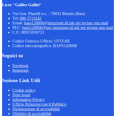
Liceo "Galileo Galilei"
Via Gen. Planelli n.c. - 70032 Bitonto (Bari)
Tel:
080 3715242
Email:
baps12000b@istruzione.it
Link per inviare una mail
PEC:
baps12000b@pec.istruzione.it
Link per inviare una mail
C.F.: 80015030721
Codice Univoco Ufficio: UFTL8X
Codice meccanografico: BAPS12000B
Seguici su
Facebook
Instagram
Sezione Link Utili
Cookie policy
Note legali
Informativa Privacy
Ufficio Relazioni con il Pubblico
Dichiarazione di accessibilità
Obiettivi di accessibilità