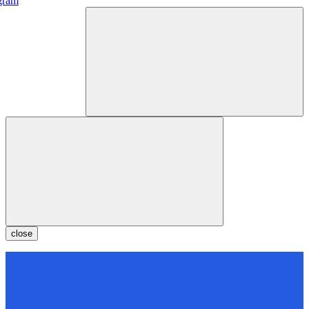
gram
close