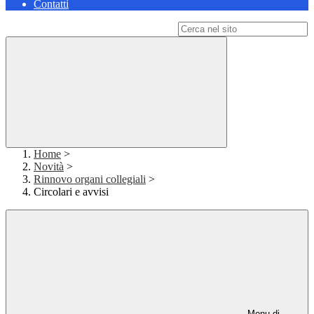
Contatti
Campo di ricerca per le pagine del sito
Home
>
Novità
>
Rinnovo organi collegiali
>
Circolari e avvisi
Menu di