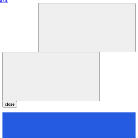
gram
close