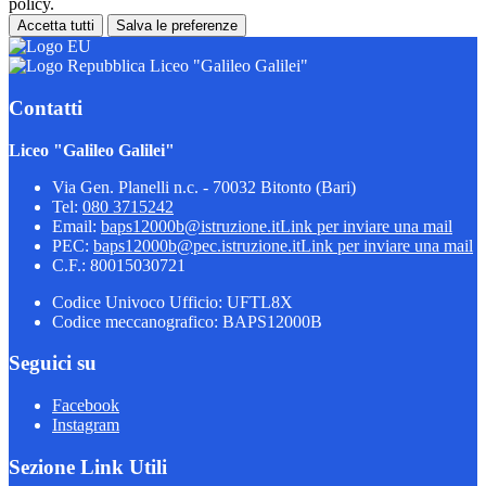
policy.
Accetta tutti
Salva le preferenze
Liceo "Galileo Galilei"
Contatti
Liceo "Galileo Galilei"
Via Gen. Planelli n.c. - 70032 Bitonto (Bari)
Tel:
080 3715242
Email:
baps12000b@istruzione.it
Link per inviare una mail
PEC:
baps12000b@pec.istruzione.it
Link per inviare una mail
C.F.: 80015030721
Codice Univoco Ufficio: UFTL8X
Codice meccanografico: BAPS12000B
Seguici su
Facebook
Instagram
Sezione Link Utili