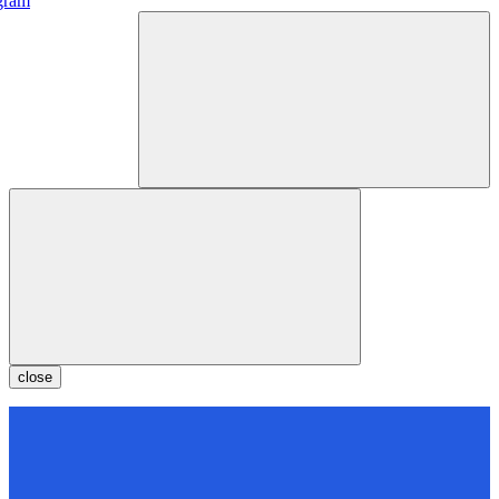
gram
close