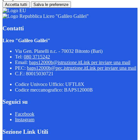
Accetta tutti
Salva le preferenze
Liceo "Galileo Galilei"
Contatti
Liceo "Galileo Galilei"
Via Gen. Planelli n.c. - 70032 Bitonto (Bari)
Tel:
080 3715242
Email:
baps12000b@istruzione.it
Link per inviare una mail
PEC:
baps12000b@pec.istruzione.it
Link per inviare una mail
C.F.: 80015030721
Codice Univoco Ufficio: UFTL8X
Codice meccanografico: BAPS12000B
Seguici su
Facebook
Instagram
Sezione Link Utili