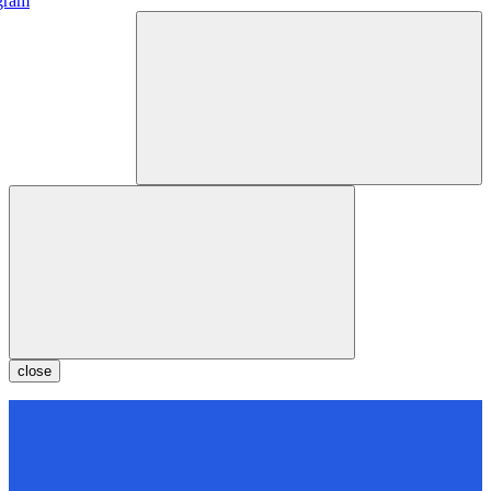
gram
close