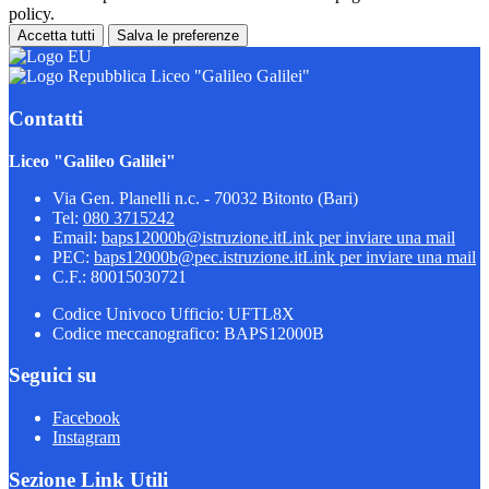
policy.
Accetta tutti
Salva le preferenze
Liceo "Galileo Galilei"
Contatti
Liceo "Galileo Galilei"
Via Gen. Planelli n.c. - 70032 Bitonto (Bari)
Tel:
080 3715242
Email:
baps12000b@istruzione.it
Link per inviare una mail
PEC:
baps12000b@pec.istruzione.it
Link per inviare una mail
C.F.: 80015030721
Codice Univoco Ufficio: UFTL8X
Codice meccanografico: BAPS12000B
Seguici su
Facebook
Instagram
Sezione Link Utili