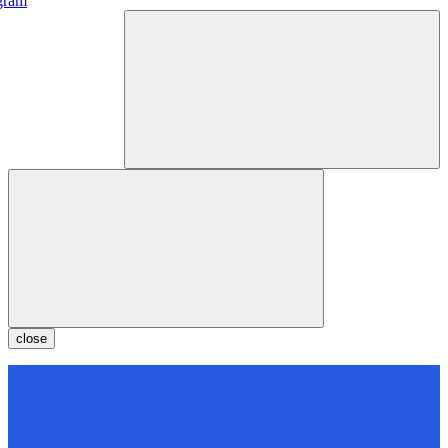
gram
close