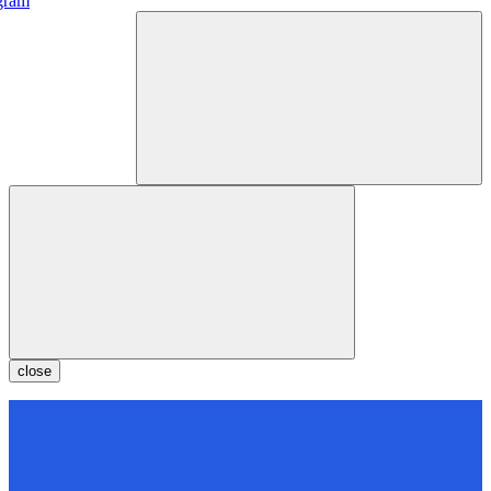
gram
close