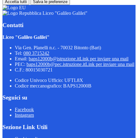
Accetta tutti
Salva le preferenze
Liceo "Galileo Galilei"
Contatti
Liceo "Galileo Galilei"
Via Gen. Planelli n.c. - 70032 Bitonto (Bari)
Tel:
080 3715242
Email:
baps12000b@istruzione.it
Link per inviare una mail
PEC:
baps12000b@pec.istruzione.it
Link per inviare una mail
C.F.: 80015030721
Codice Univoco Ufficio: UFTL8X
Codice meccanografico: BAPS12000B
Seguici su
Facebook
Instagram
Sezione Link Utili