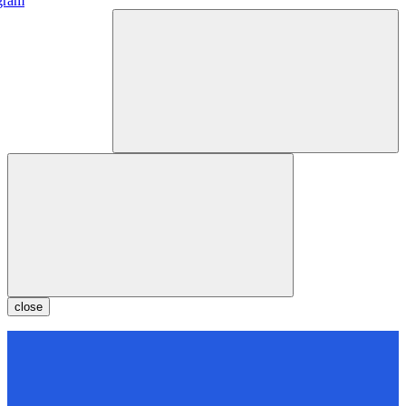
gram
close