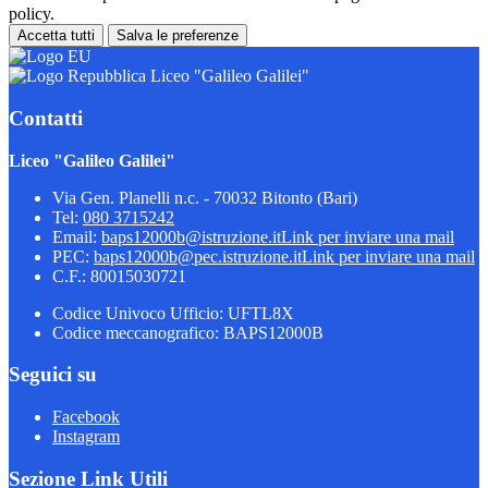
policy.
Accetta tutti
Salva le preferenze
Liceo "Galileo Galilei"
Contatti
Liceo "Galileo Galilei"
Via Gen. Planelli n.c. - 70032 Bitonto (Bari)
Tel:
080 3715242
Email:
baps12000b@istruzione.it
Link per inviare una mail
PEC:
baps12000b@pec.istruzione.it
Link per inviare una mail
C.F.: 80015030721
Codice Univoco Ufficio: UFTL8X
Codice meccanografico: BAPS12000B
Seguici su
Facebook
Instagram
Sezione Link Utili