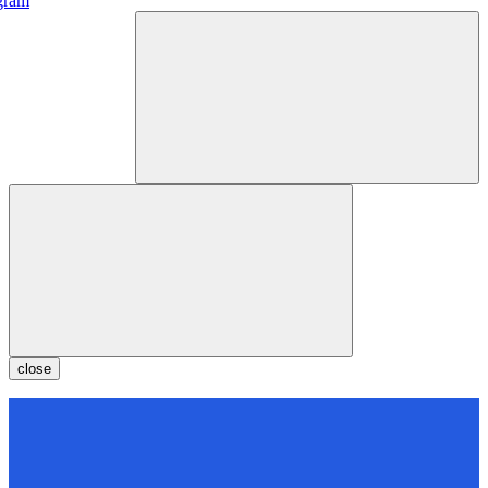
gram
close